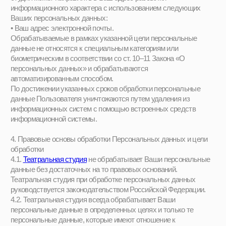
7.2. Реализовать свои права Вы можете, направив
официальный запрос на адрес местонахождения Театральной
студии, указав в нем сведения о документе, удостоверяющем
Вашу личность или личность Вашего представителя (тип
документа, серия и номер, кем и когда выдан), Ваше ФИО или
ФИО представителя, информацию о характере
взаимоотношений с Вами, которые будут подтверждать факт
обработки Ваших персональных данных, Вашу подпись или
подпись Вашего представителя.
Также Вы можете использовать для обращения наш адрес
электронной почты:
operenie.msk@yandex.ru
7.3. Все Ваши запросы и обращения будут обработаны
Театральной студией в установленный Законом «О
персональных данных» срок, равный 10 рабочим дням, Вам
будет направлен ответ.
7.4. Обжаловать действия Театральной студии как оператора
персональных данных Вы можете в
территориальном органе Роскомнадзора в своем регионе.
8. Использование файлов cookie
8.1. Файлы cookie — это небольшие файлы, обычно состоящие
из букв и цифр, загружаемые на устройство, когда Вы
обращаетесь к определенным веб-сайтам. Файлы cookie
позволяют веб-сайтам распознавать Ваше устройство.
8.2. В целях комфортного использования Вами функции Сайтов,
Театральная студиея обрабатывает cookieфайлы: они
позволяют распознать Вас, когда Вы посещаете Сайты,
запомнить Ваши предпочтения и предоставить Вам
персонализированный опыт.
8.3. На Сайтах Театральной студии используются следующие
типы файлов cookie:
• необходимые файлы cookie, которые необходимы для работы