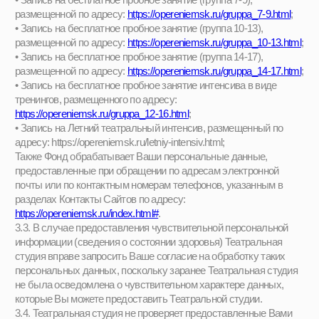
достигших 18 лет, Вы подтверждаете, что, заполняя формы,
предоставляете согласие на Обработку персональных данных
таких лиц.
3.5. Театральная студия может собирать и обрабатывать
следующие категории персональных данных во время
использования Вами Сайтов/Продукта:
• персональные данные, предоставленные Вами при
регистрации в формах обратной связи на Сайтах/при
использовании Продукта, при обращении на электронную почту
Театральной студии, а также по телефонам обратной связи,
согласно п. 3.2 настоящей Политики:
фамилия, имя, отчество
(последнее – при наличии) Родителя,
фамилия, имя, отчество
(последнее – при наличии) Ребенка; возраст ребенка; номер
контактного телефона; адрес электронной почты и (или)
сведения о других способах связи;
• пользовательские (статистические) данные о текущем
подключении к Сайту (дата и время посещения, IP-адрес,
присвоенный устройству выхода в Интернет; тип браузера и
операционной системы; URL сайта, с которого был
осуществлен переход; данные, собираемые посредством
агрегаторов статистики посетителей вебсайтов, файлы cookie).
3.6. Театральная студия информирует Вас, что у Вас нет
обязательств по предоставлению Театральной студии какой-
либо информации при использовании Вами Сайтов/Продукта,
такое предоставление основано только на Вашей свободной
воле и возможно только при условии Вашего согласия.
Однако, Театральная студия обращает внимание, а Вы
осознаете, что без предоставления персональных данных
обращение в Театральную студию и получение помощи может
быть ограничено.
3.7. В рамках использования Сайтов/Продукта Театральная
студия может направлять в Ваш адрес рассылки