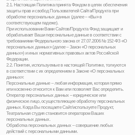
Театральная студия становится оператором Ваших
персональных данных.
Обработка персональных данных – совершение любых
действий с персональными данными.
2.3. В целях защиты Ваших персональных данных, Театральная
студия в настоящей Политике информирует Вас о следующем:
• какие персональные данные собирает и обрабатывает
Театральная студия;
• каковы правовые основания и цели Обработки персональных
данных Театральной студией;
• о Ваших правах в рамках Обработки персональных данных
Театральной студией;
• о мерах защиты персональных данных.
3. Какие персональные данные о Вас собирает и обрабатывает
Театральная студия:
3.1. Персональные данные, собранные в процессе
использования Сайтов/Продукта различаются в зависимости от
того, используете ли Вы для обращения адрес электронной
почты, контактные номера телефонов или заполняете формы
обратной связи.
3.2. Обработка Ваших персональных данных осуществляется
Театральной студией посредством
обработки различных форм, размещенных на Сайтах:
• Запись на бесплатное пробное занятие (группа 4-6),
размещенной по адресу:
https://opereniemsk.ru/gruppa_4-6.html
;
• Запись на бесплатное пробное занятие (группа 7-9),
размещенной по адресу:
https://opereniemsk.ru/gruppa_7-9.html
;
• Запись на бесплатное пробное занятие (группа 10-13),
размещенной по адресу:
https://opereniemsk.ru/gruppa_10-13.html
;
• Запись на бесплатное пробное занятие (группа 14-17),