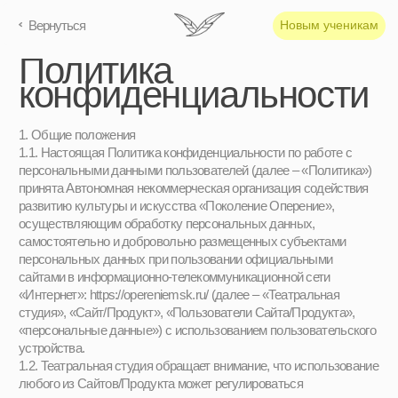
Вернуться
Новым ученикам
Политика
конфиденциальности
1. Общие положения
1.1. Настоящая Политика конфиденциальности по работе с
персональными данными пользователей (далее – «Политика»)
принята Автономная некоммерческая организация содействия
развитию культуры и искусства «Поколение Оперение»,
осуществляющим обработку персональных данных,
самостоятельно и добровольно размещенных субъектами
персональных данных при пользовании официальными
сайтами в информационно-телекоммуникационной сети
«Интернет»: https://opereniemsk.ru/ (далее – «Театральная
студия», «Сайт/Продукт», «Пользователи Сайта/Продукта»,
«персональные данные») с использованием пользовательского
устройства.
1.2. Театральная студия обращает внимание, что использование
любого из Сайтов/Продукта может регулироваться
дополнительными условиями, которые могут вносить
изменения/либо дополнять настоящую Политику,
размещенными в разделах документов Сайтов. При
регистрации, каждом доступе и/или фактическом
использовании Сайтов/Продукта, Пользователь Сайта/
Продукта соглашается с условиями настоящей Политики,
дополнительными условиями, которые размещены на
страницах (в разделах) Сайтов, в редакциях, которые
действовали на момент фактического использования таких