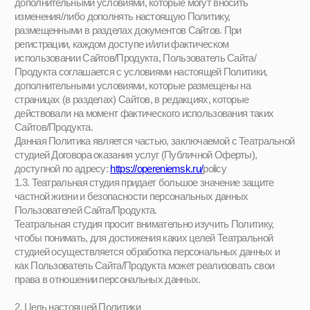
Сайтов/Продукта.
Данная Политика является частью, заключаемой с Театральной
студией Договора оказания услуг (Публичной Оферты),
доступной по адресу:
https://opereniemsk.ru/
policy
1.3. Театральная студия придает большое значение защите
частной жизни и безопасности персональных данных
Пользователей Сайта/Продукта.
Театральная студия просит внимательно изучить Политику,
чтобы понимать, для достижения каких целей Театральной
студией осуществляется обработка персональных данных и
как Пользователь Сайта/Продукта может реализовать свои
права в отношении персональных данных.
2. Цель настоящей Политики
2.1. Настоящая Политика принята Фондом в целях обеспечения
защиты прав и свобод Пользователей Сайта/Продукта при
обработке персональных данных (далее – «Вы» в
соответствующем падеже).
При использовании Вами Сайтов/Продукта Фонд защищает и
обрабатывает Ваши персональные данные в соответствии с
требованиями Федерального закона от 27.07.2006 № 152-ФЗ «О
персональных данных» (далее – Закон «О персональных
данных») и иных нормативных правовых актов Российской
Федерации.
2.2. Понятия, используемые в настоящей Политике, толкуются
в соответствии с их определением в Законе «О персональных
данных»:
Персональные данные – любая информация, которая прямо
или косвенно относится к Вам или позволяет Вас определить.
Оператор персональных данных – юридическое или
физическое лицо, осуществляющее обработку персональных
данных. Когда Вы посещаете Сайт/используете Продукт,