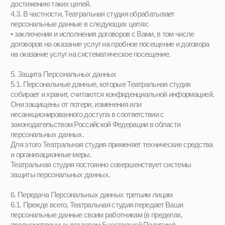
Сайтов, без них Сайты не могут нормально функционировать;
• статистические файлы cookie, которые позволяют
распознавать пользователей, подсчитать их количество и
собрать информацию о произведенных операциях на Сайтах;
• технические файлы cookie, которые собирают информацию о
том, как пользователи взаимодействуют с Сайтами, тем самым
позволяют выявить ошибки и тестировать новые функции для
повышения производительности Сайтов;
• функциональные файлы cookie, которые позволяют
предоставлять определенные функции, чтобы облегчить
использование Вами Сайтов;
• рекламные файлы cookie, которые собирают информацию о
пользователях, источниках трафика, посещенных страницах и
рекламе, отображенной для Вас, а также той, по которой Вы
перешли на рекламируемую страницу. Театральная студия
может использовать рекламные файлы cookie также в
статистических и исследовательских целях.
8.4. Отказаться от обработки cookie-файлов Вы можете с
помощью соответствующих настроек Вашего браузера.
8.5. Когда Вы используете Сайты, Театральной студии
становится доступна следующая информация о Вас: Ваш IP-
адрес, местоположение (страна или город), тип и версия
операционной системы Вашего устройства, тип и версия
браузера на Вашем устройстве, тип устройства и разрешение
его дисплея, источник Вашего трафика, язык операционной
системы и браузера, а также данные о Ваших действиях в
Интернете.
Эти технологии используются для отслеживания Вашего
поведения на сайте и сбора статистической информации о
клиентской базе Фонда в целом для улучшения работы Сайтов.
8.6. Персональные данные, собираемые сервисами веб-