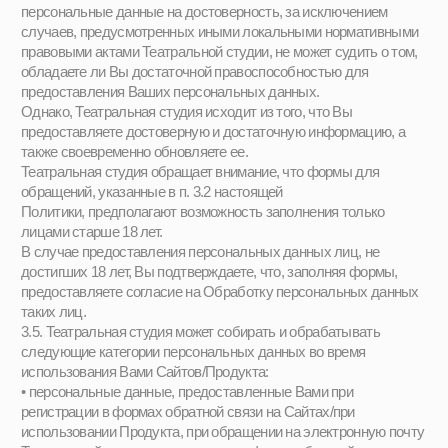
информационного характера с использованием следующих
Ваших персональных данных:
• Ваш адрес электронной почты.
Обрабатываемые в рамках указанной цели персональные
данные не относятся к специальным категориям или
биометрическим в соответствии со ст. 10–11 Закона «О
персональных данных» и обрабатываются
автоматизированным способом.
По достижении указанных сроков обработки персональные
данные Пользователя уничтожаются путем удаления из
информационных систем с помощью встроенных средств
информационной системы.
4. Правовые основы обработки Персональных данных и цели
обработки
4.1.
Театральная студия
не обрабатывает Ваши персональные
данные без достаточных на то правовых оснований.
Театральная студия при обработке персональных данных
руководствуется законодательством Российской Федерации.
4.2. Театральная студия всегда обрабатывает Ваши
персональные данные в определенных целях и только те
персональные данные, которые имеют отношение к
достижению таких целей.
4.3. В частности, Театральная студия обрабатывает
персональные данные в следующих целях:
• заключения и исполнения договоров с Вами, в том числе
договоров на оказание услуг на пробное посещение и договора
на оказание услуг на систематическое посещение.
5. Защита Персональных данных
5.1. Персональные данные, которые Театральная студия