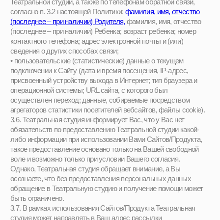
собирает и хранит, считаются конфиденциальной информацией.
Они защищены от потери, изменения или
несанкционированного доступа в соответствии с
законодательством Российской Федерации в области
персональных данных.
Для этого Театральная студия применяет технические средства
и организационные меры.
Театральная студия постоянно совершенствует системы
защиты персональных данных.
6. Передача Персональных данных третьим лицам
6.1. Прежде всего, Театральная студия передает Ваши
персональные данные своим работникам (в пределах,
предусмотренных разделом 5 настоящей Политики).
6.2. Фонд также передает Ваши Персональные данные третьим
лицам, осуществляющим техническую поддержку Сайтов, а
также являющихся провайдерами услуг рассылки, веб-
аналитики: Общество с ограниченной ответственностью
«Рег.ру» (125315, г. Москва, муниципальный округ Аэропорт
вн.тер.г., Ленинградский, д. 72, оф./кв. 3).
7. Ваши права
7.1. Как Субъект Персональных данных Вы имеете право:
• на доступ к персональным данным;
• на уточнение персональных данных;
• на блокирование и уничтожение персональных данных;
• на обжалование наших действий или бездействия;
• на обжалование решений, принятых на основании
исключительно
автоматизированной обработки ваших персональных данных;
• на отзыв согласия на обработку персональных данных.