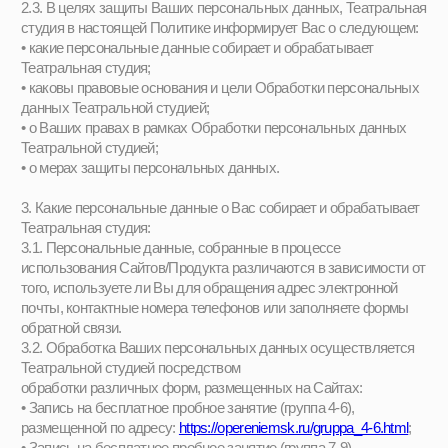
размещенной по адресу:
https://opereniemsk.ru/gruppa_14-17.html
;
• Запись на бесплатное пробное занятие интенсива в виде
тренингов, размещенного по адресу:
https://opereniemsk.ru/gruppa_12-16.html
;
• Запись на Летний театральный интенсив, размещенный по
адресу: https://opereniemsk.ru/letniy-intensiv.html;
Также Фонд обрабатывает Ваши персональные данные,
предоставленные при обращении по адресам электронной
почты или по контактным номерам телефонов, указанным в
разделах Контакты Сайтов по адресу:
https://opereniemsk.ru/index.html#
.
3.3. В случае предоставления чувствительной персональной
информации (сведения о состоянии здоровья) Театральная
студия вправе запросить Ваше согласие на обработку таких
персональных данных, поскольку заранее Театральная студия
не была осведомлена о чувствительном характере данных,
которые Вы можете предоставить Театральной студии.
3.4. Театральная студия не проверяет предоставленные Вами
персональные данные на достоверность, за исключением
случаев, предусмотренных иными локальными нормативными
правовыми актами Театральной студии, не может судить о том,
обладаете ли Вы достаточной правоспособностью для
предоставления Ваших персональных данных.
Однако, Театральная студия исходит из того, что Вы
предоставляете достоверную и достаточную информацию, а
также своевременно обновляете ее.
Театральная студия обращает внимание, что формы для
обращений, указанные в п. 3.2 настоящей
Политики, предполагают возможность заполнения только
лицами старше 18 лет.
В случае предоставления персональных данных лиц, не