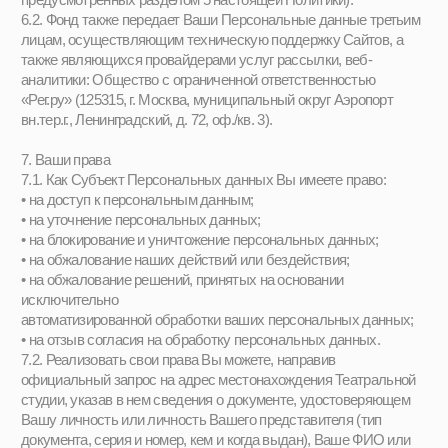
аналитики, обрабатываются при предварительном получении
Согласия на обработку персональных данных,
предоставляемого Пользователям сайта, с помощью cookie-
баннера, размещенного на главной странице сайта.
Обрабатываемые в рамках указанной цели персональные
данные не относятся к специальным категориям или
биометрическим в соответствии со ст. 10–11 Закона о
персональных данных и обрабатываются автоматизированным
способом.
9. Обновление Политики
9.1. Театральная студия оставляет за собой право вносить
изменения в Политику в любое время по своему усмотрению, в
том числе, но не ограничиваясь случаями, когда
соответствующие изменения вносятся в применимое
законодательство, а также когда изменения связаны с
изменением в работе и настройках Сайтов.
9.2. Театральная студия просит Вас самостоятельно
просматривать обновления Политики, о которых Театральная
студия обязуется уведомлять путем указания даты
соответствующей редакции.