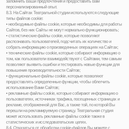
Коммьюнити
*META является запрещённой
организацией на территории
РФ
Родителям и детям
Блог
Контакты
Адрес:
Москва, улица Верхняя
Красносельская, 7с2
Тел:
+7 991 779–26–20
Чат:
Обратная связь
+7
Отправить
АНО «Поколение Оперение» / ИНН 9701195724
Политика
конфиденциальности /
Дизайн: Настя Окунь