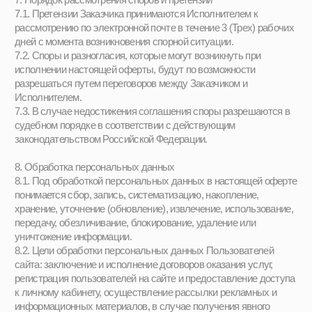
Поколение Оперение, 2026. Все права
защищены. Копирование с сайта
запрещено!
Направления
Группа «4-6»
Группа «14-17»
Группа «7-9»
Интенсив «12-16»
Группа «10-13»
Летний интенсив, 2026
Социальные
О студии
сети
Студия
Telegram-канал
Наставники