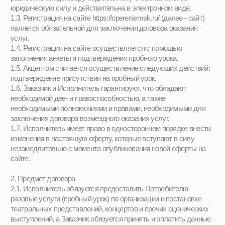
2.1. Исполнитель обязуется предоставить Потребителю
разовые услуги (пробный урок) по организации и постановке
театральных представлений, концертов и прочих сценических
выступлений, а Заказчик обязуется принять и оплатить данные
услуги, в случае заключения Договора оказания услуг на
систематическое посещение Театральной студии.
2.2. Оказание услуг осуществляется Исполнителем 107140, г.
Москва, вн. тер.г. муниципальный округ Красносельский, ул.
Верхняя Красносельская, 7 стр. 2, помещ. 2/1, ком. 4.
2.3. Услуги должны быть оказаны в срок: 30 календарных дней.
2.4. Сообщая Исполнителю свой номер телефона и e-mail,
Заказчик дает свое согласие на их использование в целях
исполнения настоящей публичной оферты.
2.5. Заказчик соглашается с условиями заключения договора
оказания услуг, изложенными в настоящей оферте.
3. Права и обязанности сторон договора
3.1. Исполнитель обязуется:
3.1.1. Оказать услуги, предусмотренные договором оказания
услуг, лично.
3.1.2. Оказать услуги надлежащего качества.
3.1.3. Оказать услуги в полном объеме в срок, указанный в п.
2.3. настоящей оферты.
3.1.4. Обеспечить сохранность информации, принятой от
Заказчика.
3.1.5. Представлять по требованию Заказчика информацию о
ходе исполнения оказываемых услуг.
3.1.6. Безвозмездно устранять по требованию Заказчика все
выявленные недостатки, если в процессе оказания услуг
Исполнитель допустил отступление от условий договора,
ухудшившее их качество.