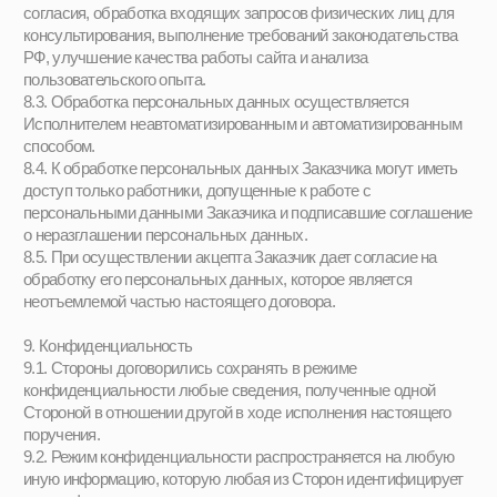
Instagram*
Коммьюнити
*META является запрещённой
организацией на территории
РФ
Родителям и детям
Блог
Контакты
Адрес:
Москва, улица Верхняя
Красносельская, 7с2
Тел:
+7 991 779–26–20
Чат:
Обратная связь
+7
Отправить
АНО «Поколение Оперение» / ИНН 9701195724