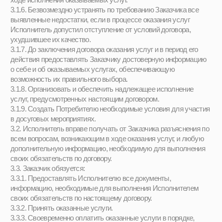
- обращаться к Исполнителю по вопросам, касающимся
процесса пробного урока;
- пользоваться имуществом Исполнителя, необходимым для
осуществления процессов, во время занятий, предусмотренных
расписанием;
- пользоваться дополнительными услугами,
предоставляемыми Исполнителем и не входящими в рамки
настоящей оферты, на основании отдельно заключенного
договора;
- принимать участие в социально-культурных, оздоровительных
и других мероприятиях, организованных Исполнителем.
4. Оплата услуг и порядок расчетов
4.1. Стоимость оказываемых услуг является бесплатной, в
случае если Заказчик далее не решит продолжить участие в
Театральной студии Потребителя.
4.2. В случае если Заказчик решит оставить Потребителя
участвовать Театральной студии в Услуги оплачиваются
Заказчиком раз в месяц, в соответствии с интенсивностью,
определяемой по возрасту Потребителя и размещенной на
странице: https://opereniemsk.ru/#program путем передачи
денежных средств Исполнителю в рамках применяемых форм
безналичных или наличных
расчетов в соответствии с пунктом
3 статьи 16.1 Закона от 07.02.1992 N 2300-1 "О защите прав
потребителей" и Федеральным законом от 27.06.2011 N 161-ФЗ
"О национальной платежной системе".
Платежи производятся не позднее 10 (Десятого числа) каждого
месяца при продолжении участии Потребителя в Театральной
студии, после пробного урока.
4.3. В случае невозможности исполнения, возникшей по вине
Заказчика, услуги подлежат оплате в полном объеме.
4.4. В случае, когда невозможность исполнения возникла по