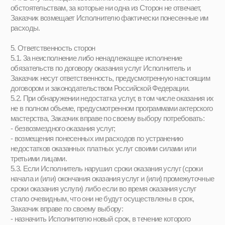
8.2. Цели обработки персональных данных Пользователей
сайта: заключение и исполнение договоров оказания услуг,
регистрация пользователей на сайте и предоставление доступа
к личному кабинету, осуществление рассылки рекламных и
информационных материалов, в случае получения явного
согласия, обработка входящих запросов физических лиц для
консультирования, выполнение требований законодательства
РФ, улучшение качества работы сайта и анализа
пользовательского опыта.
8.3. Обработка персональных данных осуществляется
Исполнителем неавтоматизированным и автоматизированным
способом.
8.4. К обработке персональных данных Заказчика могут иметь
доступ только работники, допущенные к работе с
персональными данными Заказчика и подписавшие соглашение
о неразглашении персональных данных.
8.5. При осуществлении акцепта Заказчик дает согласие на
обработку его персональных данных, которое является
неотъемлемой частью настоящего договора.
9. Конфиденциальность
9.1. Стороны договорились сохранять в режиме
конфиденциальности любые сведения, полученные одной
Стороной в отношении другой в ходе исполнения настоящего
поручения.
9.2. Режим конфиденциальности распространяется на любую
иную информацию, которую любая из Сторон идентифицирует
как конфиденциальную до или сразу после ее предоставления
другой Стороне.
9.3. К информации, признаваемой в соответствии с настоящей
офертой конфиденциальной, не могут относиться сведения,
являющиеся в соответствии с требованиями российского