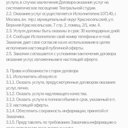
3.1.7. До заключения договора оказания услуг и в период его
действия предоставлять Заказчику достоверную информацию
о себе и об оказываемых услугах, обеспечивающую
возможность их правильного выбора.
3.1.8. Организовать и обеспечить надлежащее исполнение
услуг, предусмотренных настоящим договором.
3.1.9. Создать Потребителю необходимые условия для участия
в досуговых мероприятиях.
3.2. Исполнитель вправе получать от Заказчика разъяснения по
всем вопросам, возникающим в ходе оказания услуг, и любую
дополнительную информацию, необходимую для выполнения
своих обязательств по договору.
3.3. Заказчик обязуется:
3.3.1. Предоставлять Исполнителю все документы,
информацию, необходимые для выполнения Исполнителем
своих обязательств по настоящему договору.
3.3.2. Принять оказанные услуги.
3.3.3. Своевременно оплатить оказанные услуги в порядке,
предусмотренном разделом 4 настоящего договора, в случае
заключения основного индивидуального договора оказания
услуг.
3.3.4. Не сообщать третьим лицам пароль и логин, указанные им
при регистрации на сайте, а также незамедлительно сообщить
Исполнителю о возникновении подозрений относительно
безопасности его логина и пароля путем направления
информации доступными мессенджера в письменном виде.
3.4. Заказчик вправе:
- требовать от Исполнителя предоставления информации по
вопросам организации и обеспечения надлежащего исполнения
услуг, предусмотренных настоящим договором.
3.5. Потребитель вправе: