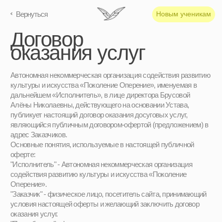
Вернуться
Новым ученикам
Договор
оказания услуг
Автономная некоммерческая организация содействия развитию
культуры и искусства «Поколение Оперение», именуемая в
дальнейшем «Исполнитель», в лице директора Брусовой
Алёны Николаевны, действующего на основании Устава,
публикует настоящий договор оказания досуговых услуг,
являющийся публичным договором-офертой (предложением) в
адрес Заказчиков.
Основные понятия, используемые в настоящей публичной
оферте:
"Исполнитель" - Автономная некоммерческая организация
содействия развитию культуры и искусства «Поколение
Оперение».
"Заказчик" - физическое лицо, посетитель сайта, принимающий
условия настоящей оферты и желающий заключить договор
оказания услуг.
"Потребитель" - физическое лицо, участвующее в досуговых
мероприятиях.
"
Услуга" – досуговые мероприятия, организация и постановка
театральных представлений, концертов и прочих сценических
выступлений.
"Театральная студия" - студия Исполнителя, расположенная по
адресу: 107140, г. Москва, вн. тер.г. муниципальный округ
Красносельский, ул. Верхняя Красносельская, 7 стр. 2, помещ.
2/1, ком. 4.