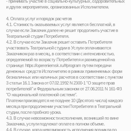
прекращены досрочно в следующих случаях:
- по инициативе Потребителя или Заказчика;
- по обстоятельствам, не зависящим от воли Потребителя или
Заказчика и Исполнителя, в том числе в случае ликвидации
Исполнителя.
6.2. Досрочное прекращение отношений по инициативе
Потребителя или Заказчика не влечет за собой возникновение
каких-либо дополнительных, в том числе материальных,
обязательств указанного Потребителя перед Исполнителем.
6.4. Права и обязанности Потребителя, предусмотренные
законодательством РФ и локальными нормативными актами
Исполнителя, прекращаются с даты его отчисления.
7. Порядок рассмотрения споров и претензий
7.1. Претензии Заказчика принимаются Исполнителем к
рассмотрению по электронной почте в течение 3 (Трех) рабочих
дней с момента возникновения спорной ситуации.
7.2. Споры и разногласия, которые могут возникнуть при
исполнении настоящей оферты, будут по возможности
разрешаться путем переговоров между Заказчиком и
Исполнителем.
7.3. В случае недостижения соглашения споры разрешаются в
судебном порядке в соответствии с действующим
законодательством Российской Федерации.
8. Обработка персональных данных
8.1. Под обработкой персональных данных в настоящей оферте
понимается сбор, запись, систематизацию, накопление,
хранение, уточнение (обновление), извлечение, использование,
передачу, обезличивание, блокирование, удаление или
уничтожение информации.