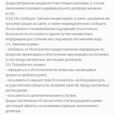
обстоятельствам, за которые ни одна из Сторон не отвечает,
Заказчик возмещает Исполнителю фактически понесенные им
расходы.
5. Ответственность сторон
5.1. 3а неисполнение либо ненадлежащее исполнение
обязательств по договору оказания услуг Исполнитель и
Заказчик несут ответственность, предусмотренную настоящим
договором и законодательством Российской Федерации.
5.2. При обнаружении недостатка услуг, в том числе оказания их
не в полном объеме, предусмотренном программами актерского
мастерства, Заказчик вправе по своему выбору потребовать:
- безвозмездного оказания услуг;
- возмещения понесенных им расходов по устранению
недостатков оказанных платных услуг своими силами или
третьими лицами.
5.3. Если Исполнитель нарушил сроки оказания услуг (сроки
начала и (или) окончания оказания услуг и (или) промежуточные
сроки оказания услуги) либо если во время оказания услуг
стало очевидным, что они не будут осуществлены в срок,
Заказчик вправе по своему выбору:
- назначить Исполнителю новый срок, в течение которого
Исполнитель должен приступить к оказанию услуг и (или)
закончить оказание услуг;
- поручить оказать услуги третьим лицам за разумную цену и
потребовать от Исполнителя возмещения понесенных
расходов;
- потребовать уменьшения стоимости услуг;
- расторгнуть договор.
6. Прекращение отношений 6.1. Отношения могут быть