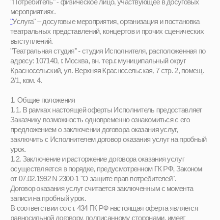
1. Общие положения
1.1. В рамках настоящей оферты Исполнитель предоставляет
Заказчику возможность одновременно ознакомиться с его
предложением о заключении договора оказания услуг,
заключить с Исполнителем договор оказания услуг на пробный
урок.
1.2. Заключение и расторжение договора оказания услуг
осуществляется в порядке, предусмотренном ГК РФ, Законом
от 07.02.1992 N 2300-1 "О защите прав потребителей".
Договор оказания услуг считается заключенным с момента
записи на пробный урок.
В соответствии со ст. 434 ГК РФ настоящая оферта является
равносильной договору, подписанному сторонами, имеет
юридическую силу и действительна в электронном виде.
1.3. Регистрация на сайте https://opereniemsk.ru/ (далее - сайт)
является обязательной для заключения договора оказания
услуг.
1.4. Регистрация на сайте осуществляется с помощью
заполнения анкеты и подтверждения пробного урока.
1.5. Акцептом считается осуществление следующих действий:
подтверждение присутствия на пробный урок.
1.6. Заказчик и Исполнитель гарантируют, что обладают
необходимой дее- и правоспособностью, а также
необходимыми полномочиями и правами, необходимыми для
заключения договора возмездного оказания услуг.
1.7. Исполнитель имеет право в одностороннем порядке внести
изменения в настоящую оферту, которые вступают в силу
незамедлительно с момента опубликования новой оферты на
сайте.
2. Предмет договора