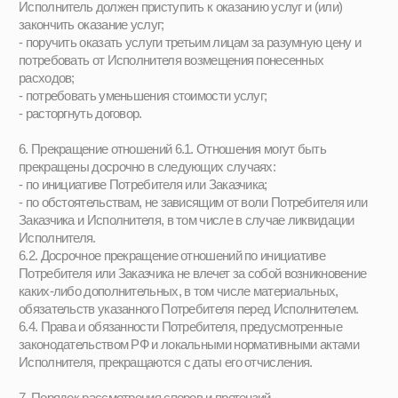
законодательства общедоступными.
9.4. Обязательства о конфиденциальности сохраняют силу в
течение 2-х лет после истечения срока действия или
расторжения договора возмездного оказания услуг.
9.5. За нарушение режима конфиденциальности Сторона,
совершившая подобное нарушение, обязана возместить другой
Стороне возникшие у нее в связи с этим нарушением
понесенные прямые убытки.
10. Срок действия публичной оферты
Настоящая оферта вступает в силу с момента ее акцепта
Заказчиком и действует до момента отзыва акцепта публичной
оферты или до момента ее фактического исполнения в
зависимости от того, что наступит раньше.
11. Реквизиты Исполнителя
Автономная некоммерческая организация содействия развитию
культуры и искусства «Поколение Оперение» (АНО
«Поколение Оперение»)
Адрес местонахождения: 107140, г. Москва, вн. тер.г.
муниципальный округ Красносельский, ул. Верхняя
Красносельская, 7 стр. 2, помещ. 2/1, ком. 4
ИНН 9701195724, КПП 770801001
ОГРН 1227700055109Банк: АО "АЛЬФА-БАНК"
БИК 04452559з
к/с 30101810200000000593
р/с 40703810202630000078
Тел. +79917792620