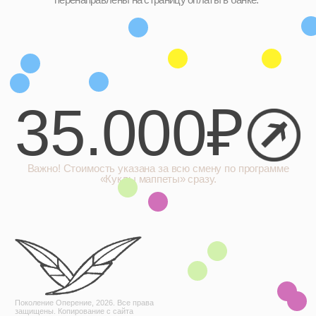
35.000₽
Важно! Стоимость указана за всю смену по программе
«Куклы маппеты» сразу.
Поколение Оперение, 2026. Все права
защищены. Копирование с сайта
запрещено!
Направления
Группа «4-6»
Группа «14-17»
Группа «7-9»
Интенсив «12-16»
Группа «10-13»
Летний интенсив, 2026
Социальные
О студии
сети
Студия
Telegram-канал
Наставники
Instagram*
Коммьюнити
*META является запрещённой
организацией на территории
РФ