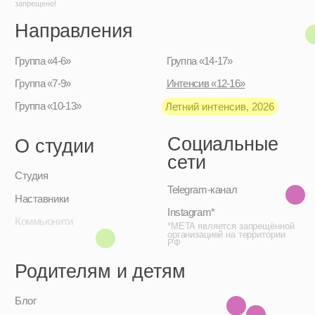
Родителям и детям
Блог
Контакты
Адрес:
Москва, улица Верхняя
Красносельская, 7с2
Тел:
+7 991 779–26–20
Чат:
Обратная связь
Отправить
АНО «Поколение Оперение» / ИНН 9701195724
Политика
конфиденциальности /
Дизайн: Настя Окунь
Публичная оферта