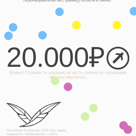
20.000₽
Важно! Стоимость указана за часть смены по программе
«Куклы маппеты».
Поколение Оперение, 2026. Все права
защищены. Копирование с сайта
запрещено!
Направления
Группа «4-6»
Группа «14-17»
Группа «7-9»
Интенсив «12-16»
Группа «10-13»
Летний интенсив, 2026
Социальные
О студии
сети
Студия
Telegram-канал
Наставники
Instagram*
Коммьюнити
*META является запрещённой
организацией на территории
РФ