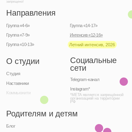
Родителям и детям
Блог
Контакты
Адрес:
Москва, улица Верхняя
Красносельская, 7с2
Тел:
+7 991 779–26–20
Чат:
Обратная связь
Отправить
АНО «Поколение Оперение» / ИНН 9701195724
Политика
конфиденциальности /
Дизайн: Настя Окунь
Публичная оферта