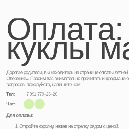
Оплата:
куклы ма
Дорогие родители, вы находитесь на странице оплаты летней смены 
Оперение». Просим вас внимательно прочитать информацию ниже, в
вопросов, пожалуйста, напишите нам!
Тел:
+7 991 779–26–20
Чат:
Для оплаты:
Откройте корзину, нажав на стрелку рядом с ценой.
Заполните все поля. Важно! Не забудьте указать имя вашего ре
его учебной группы.
Нажмите кнопку «Оплатить» - вы будете перенаправлены на стр