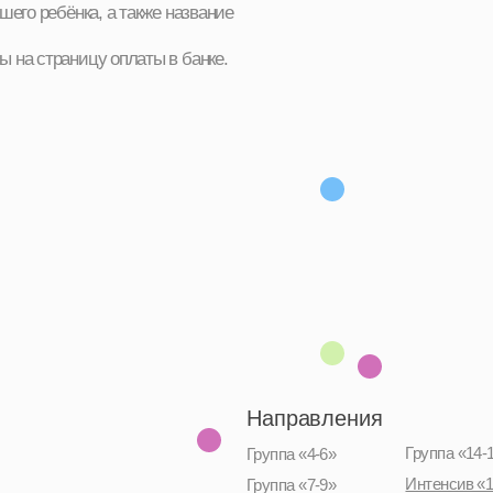
Направления
Группа «14-17»
Группа «4-6»
Интенсив «12-16»
Группа «7-9»
Группа «10-13»
Летний интенсив, 2026
Родителям и детям
Блог