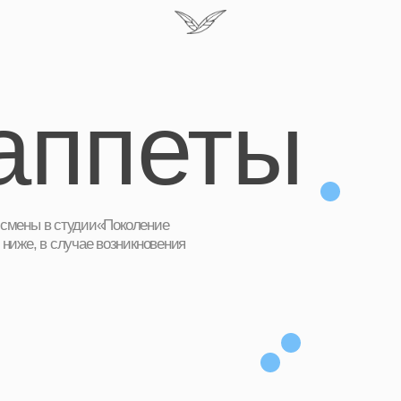
ппеты
в студии«Поколение
 случае возникновения
бёнка, а также название
аницу оплаты в банке.