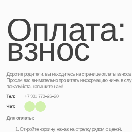
Оплата:
взнос
Дорогие родители, вы находитесь на странице оплаты взноса студии
Просим вас внимательно прочитать информацию ниже, в случае возн
пожалуйста, напишите нам!
Тел:
+7 991 779–26–20
Чат:
Для оплаты:
Откройте корзину, нажав на стрелку рядом с ценой.
Заполните все поля. Важно! Не забудьте указать имя вашего ре
его учебной группы.
Нажмите кнопку «Оплатить» - вы будете перенаправлены на стр