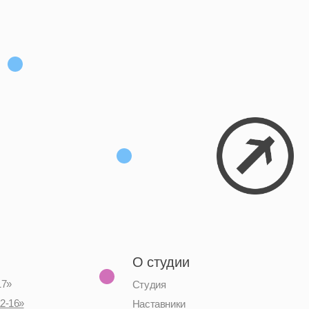
О студии
Студия
Наставники
Коммьюнити
Социальные сети
Telegram-канал