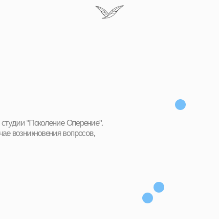
 "Поколение Оперение".
икновения вопросов,
бёнка, а также название
аницу оплаты в банке.