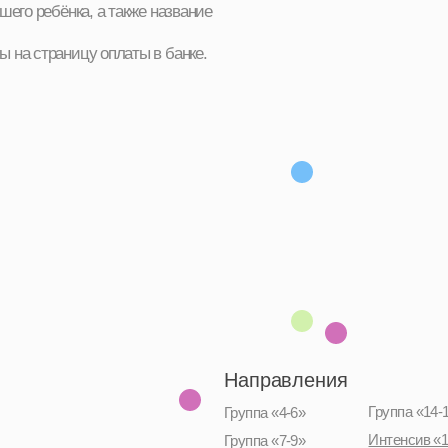
Направления
Группа «14-17»
Группа «4-6»
Интенсив «12-16»
Группа «7-9»
Группа «10-13»
Летний интенсив, 2026
Родителям и детям
Блог