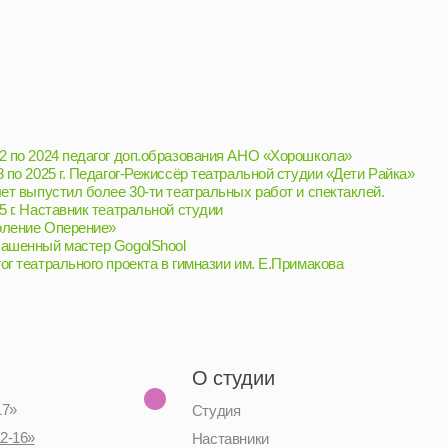
ог доп.образования АНО «Хорошкола»
агог-Режиссёр театральной студии «Дети Райка»
ее 30-ти театральных работ и спектаклей.
еатральной студии
е»
 GogolShool
 проекта в гимназии им. Е.Примакова
О студии
Студия
Наставники
Коммьюнити
Социальные сети
Telegram-канал