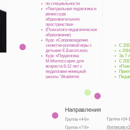
образовательного
пространства»
(Психолого-педагогическое
образование)
Курс «Сопровождение
С 2022 по 2024 педаг
сюжетно-ролевой игры с
с 2018 по 2025 г. Пед
детьми» Е.Бахотского.
За 7 лет выпустил бол
Курс «Педагогика
С 2025 г. Наставник т
М.Монтессори» для
«Поколение Оперени
возраста 6-12 лет с
Приглашенный мастер
педагогами немецкой
Педагог театрального
школы "Akademie
Montessori Biberkor"
Направления
Группа «14-17»
Группа «4-6»
Интенсив «12-16»
Группа «7-9»
Группа «10-13»
Летний интенсив, 2026
Родителям и детям
Блог