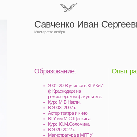
Савченко Иван Сергеевич
Мастерство актёра
Образование:
Опыт работы:
2001-2003 учился в КГУКиИ
(г. Краснодар) на
режиссёрском факультете.
Курс М.В.Нагли.
В 2003- 2007 г.
Актер театра и кино
ВТУ им М.С.Щепкина
Курс Ю.М.Соломина
В 2020-2022 г.
Магистратура в МГПУ
по специальности
«Театральная педагогика и
режиссура