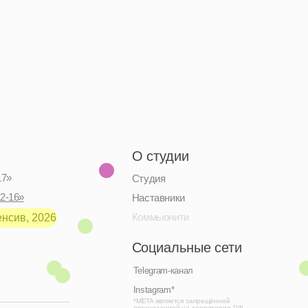
О студии
Студия
Наставники
Коммьюнити
Социальные сети
Telegram-канал
Instagram*
*META является запрещённой
организацией на территории РФ
Дизайн: Настя Окунь