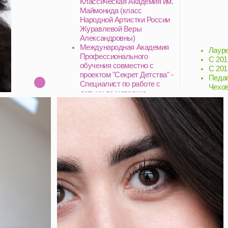
Журавлевой Веры
Александровны)
Международная Академия
Лауреат всероссийски
Профессионального
С 2016 - 2024 года пе
обучения совместно с
С 2017- 2021 солистк
проектом "Секрет Детства" -
Педагог по работе с д
Специалист по работе с
Чехова, "Борис Году
детьми по методике
Монтессори