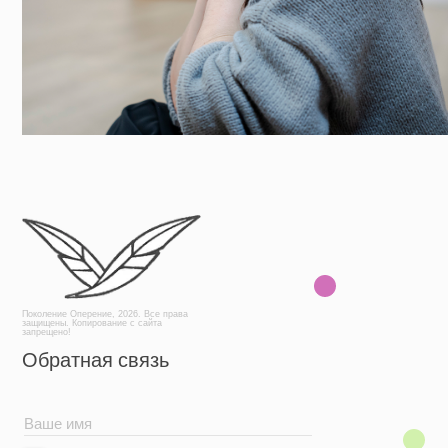
Поколение Оперение, 2026. Все права
защищены. Копирование с сайта
запрещено!
Обратная связь
+7
Отправить
АНО «Поколение Оперение» / ИНН 9701195724