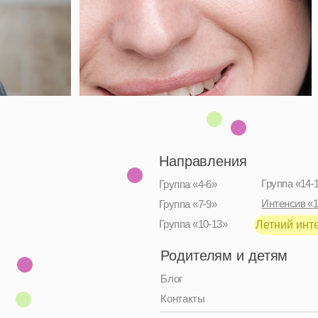
Направления
Группа «14-17»
Группа «4-6»
Интенсив «12-16»
Группа «7-9»
Группа «10-13»
Летний интенсив, 2026
Родителям и детям
Блог
Контакты
Адрес:
Москва, улица Верхняя
Красносельская, 7с2
Тел:
+7 991 779–26–20
Чат:
Политика конфиденциальности / Публичная оферта