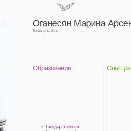
Оганесян Марина Арсеновна
Вокал, ансамбль
Образование:
Опыт работы:
Государственная
Классическая Академия им.
Маймонида (класс
Народной Артистки России