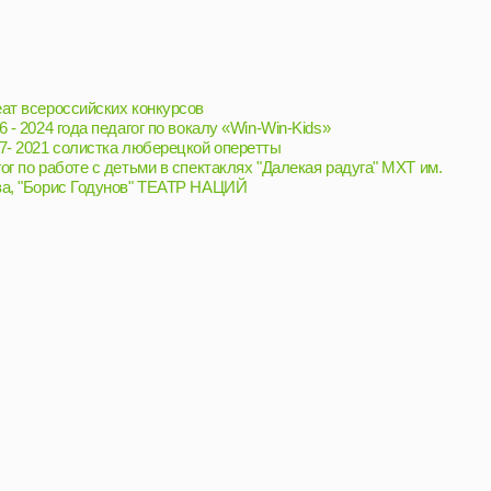
х конкурсов
дагог по вокалу «Win-Win-Kids»
а люберецкой оперетты
етьми в спектаклях "Далекая радуга" МХТ им.
нов" ТЕАТР НАЦИЙ