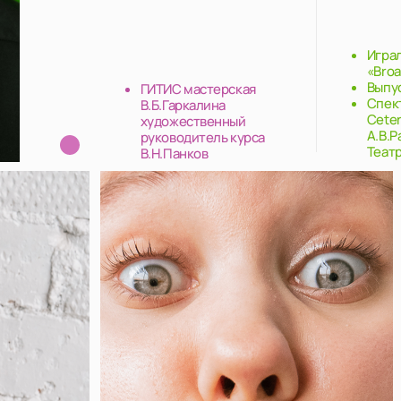
Играла в спектаклях
«Broadway dreams» 2
Выпускница студии 
ГИТИС мастерская
Спектакли: «Поколен
В.Б.Гаркалина
Cetera реж В.Н.Панко
художественный
А.В.Размахов «Голуб
руководитель курса
Театриум на Серпухо
В.Н.Панков