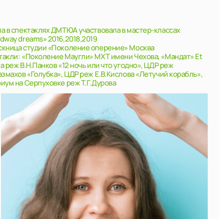
 ДМТЮА участвовала в мастер-классах
016,2018,2019
«Поколение оперение» Москва
ие Маугли» МХТ имени Чехова, «Мандат» Et
в «12 ночь или что угодно», ЦДР реж
ка», ЦДР реж Е.В.Кислова «Летучий корабль»,
вке реж Т.Г.Дурова