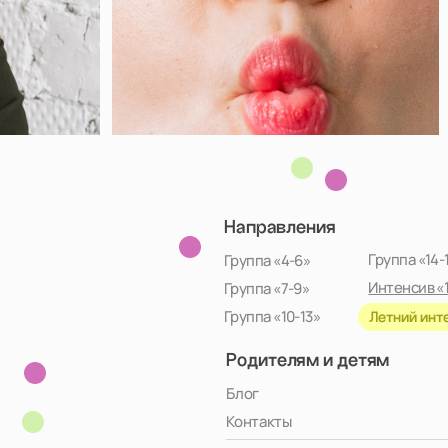
Направления
Группа «14-17»
Группа «4-6»
Интенсив «12-16»
Группа «7-9»
Группа «10-13»
Летний интенсив, 2026
Родителям и детям
Блог
Контакты
Адрес:
Москва, улица Верхняя
Красносельская, 7с2
Тел:
+7 991 779–26–20
Чат:
Политика конфиденциальности / Публичная оферта