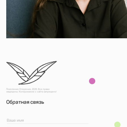
Поколение Оперение, 2026. Все права
защищены. Копирование с сайта запрещено!
Обратная связь
+7
Отправить
АНО «Поколение Оперение» / ИНН 9701195724