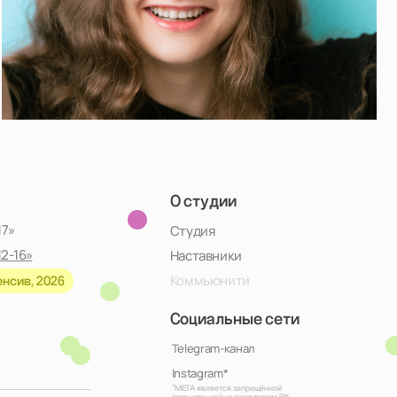
О студии
Студия
Наставники
Коммьюнити
Социальные сети
Telegram-канал
Instagram*
*META является запрещённой
организацией на территории РФ
Дизайн: Настя Окунь