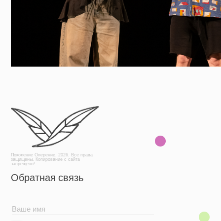
Поколение Оперение, 2026. Все права
защищены. Копирование с сайта
запрещено!
Обратная связь
+7
Отправить
АНО «Поколение Оперение» / ИНН 9701195724