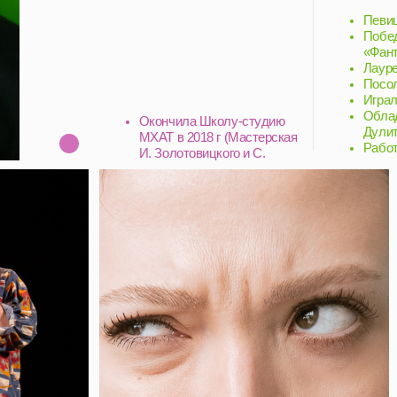
«Фантастика» на Пер
Лауреат фестиваля «
Посол зимней Универ
Играла в МХТ им.Чехо
Обладательница прем
Окончила Школу-студию
Дулиттл в спектакле 
МХАТ в 2018 г (Мастерская
Работает с группой П
И. Золотовицкого и С.
Земцова