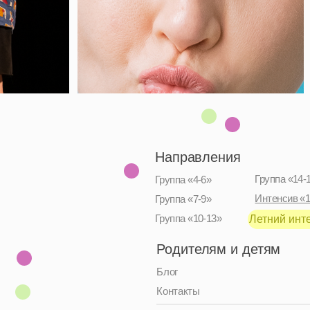
Направления
Группа «14-17»
Группа «4-6»
Интенсив «12-16»
Группа «7-9»
Группа «10-13»
Летний интенсив, 2026
Родителям и детям
Блог
Контакты
Адрес:
Москва, улица Верхняя
Красносельская, 7с2
Тел:
+7 991 779–26–20
Чат:
Политика конфиденциальности / Публичная оферта