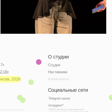
О студии
Студия
Наставники
Коммьюнити
Социальные сети
Telegram-канал
Instagram*
*META является запрещённой
организацией на территории РФ
Дизайн: Настя Окунь