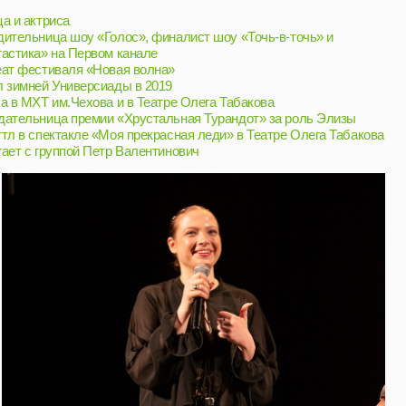
вом канале
Новая волна»
сиады в 2019
ва и в Театре Олега Табакова
ии «Хрустальная Турандот» за роль Элизы
«Моя прекрасная леди» в Театре Олега Табакова
етр Валентинович