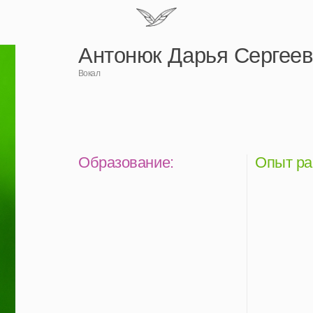
Антонюк Дарья Сергеевна
Вокал
Образование:
Опыт работы:
Певица и актриса
Победительница шоу «