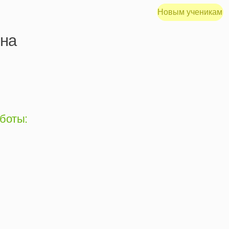
Новым ученикам
Меню
Голос», финалист шоу «Точь-в-точь» и