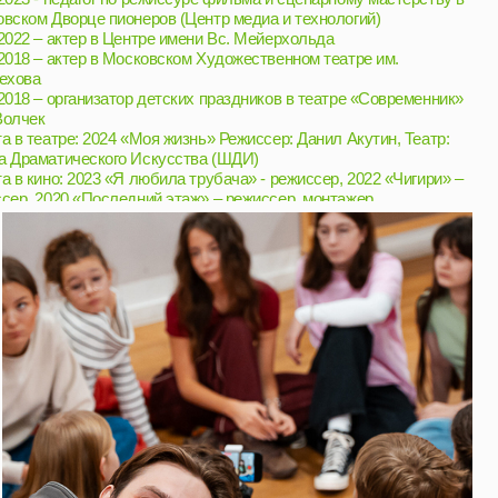
тор детских праздников в театре «Современник»
 «Моя жизнь» Режиссер: Данил Акутин, Театр:
о Искусства (ШДИ)
Я любила трубача» - режиссер, 2022 «Чигири» –
едний этаж» – режиссер, монтажер