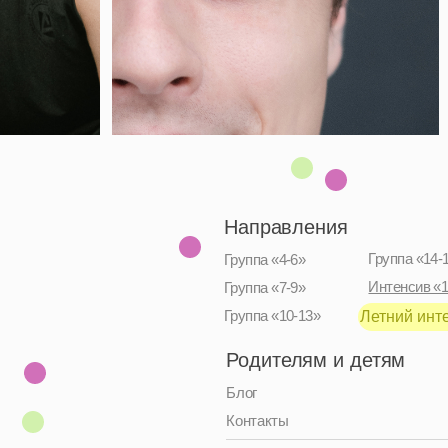
Направления
Группа «14-17»
Группа «4-6»
Интенсив «12-16»
Группа «7-9»
Группа «10-13»
Летний интенсив, 2026
Родителям и детям
Блог
Контакты
Адрес:
Москва, улица Верхняя
Красносельская, 7с2
Тел:
+7 991 779–26–20
Чат:
Политика конфиденциальности / Публичная оферта