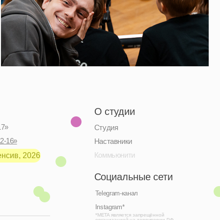
О студии
Студия
Наставники
Коммьюнити
Социальные сети
Telegram-канал
Instagram*
*META является запрещённой
организацией на территории РФ
Дизайн: Настя Окунь