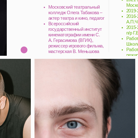
актер театра и кино, педагог
А.П.Чехова
Всероссийский
2015-2018 – организа
государственный институт
п/р Г.Волчек
кинематографии имени С.
Работа в театре: 2024
А. Герасимова (ВГИК),
Школа Драматическог
режиссер игрового фильма,
Работа в кино: 2023 «
мастерская В. Меньшова
режиссер, 2020 «Посл