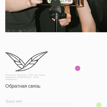
Поколение Оперение, 2026. Все права
защищены. Копирование с сайта
запрещено!
Обратная связь
+7
Отправить
АНО «Поколение Оперение» / ИНН 9701195724