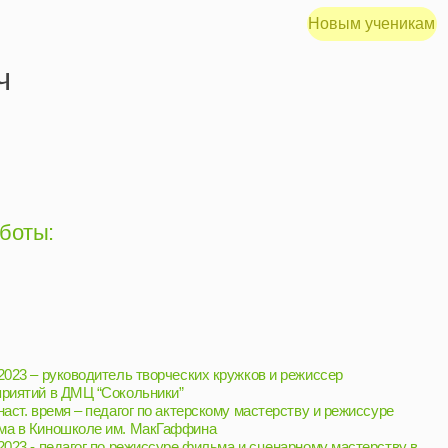
Новым ученикам
Меню
тель творческих кружков и режиссер
Сокольники”
дагог по актерскому мастерству и режиссуре
 им. МакГаффина
по режиссуре фильма и сценарному мастерству в
онеров (Центр медиа и технологий)
Центре имени Вс. Мейерхольда
Московском Художественном театре им.