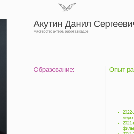
Акутин Данил Сергеевич
Мастерство актёра, работа в кадре
Образование:
Опыт работы:
2022-2023 – руководи
мероприятий в ДМЦ “
2021-наст. время – пе
фильма в Киношколе
2021-2023 - педагог 
Московском Дворце пи
Московский театральный
2019-2022 – актер в 
колледж Олега Табакова –
2016-2018 – актер в 